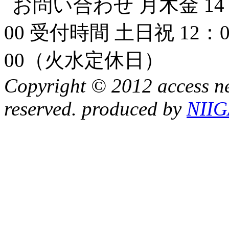
Copyright © 2012 access ne
reserved. produced by
NII