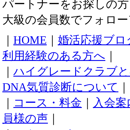
パートナーをお探しの方
大級の会員数でフォロー
｜
HOME
｜
婚活応援ブロ
利用経験のある方へ
｜
｜
ハイグレードクラブと
DNA気質診断について
｜
｜
コース・料金
｜
入会案
員様の声
｜