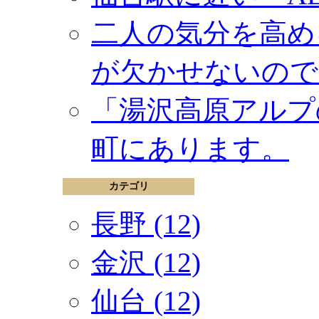
二人の気分を高め
が欠かせないので
「湯沢高原アルプ
町にあります。
カテゴリ
長野 (12)
金沢 (12)
仙台 (12)