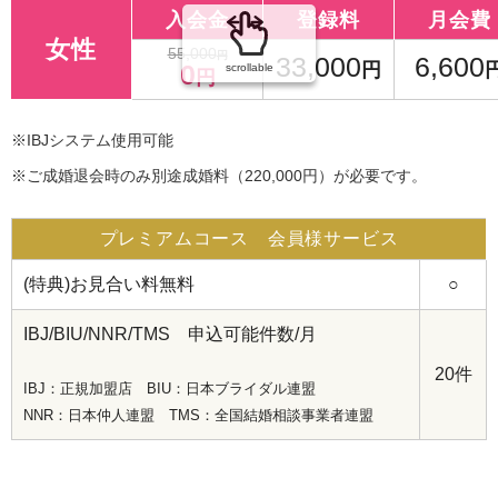
入会金
登録料
月会費
女性
55,000
円
33,000
6,600
0
円
scrollable
円
※IBJシステム使用可能
※ご成婚退会時のみ別途成婚料（220,000円）が必要です。
プレミアムコース 会員様サービス
(特典)お見合い料無料
○
IBJ/BIU/NNR/TMS 申込可能件数/月
20件
IBJ：正規加盟店 BIU：日本ブライダル連盟
NNR：日本仲人連盟 TMS：全国結婚相談事業者連盟