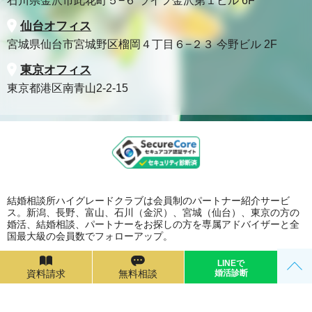
石川県金沢市此花町５−６ ライフ金沢第１ビル 6F
仙台オフィス
宮城県仙台市宮城野区榴岡４丁目６−２３ 今野ビル 2F
東京オフィス
東京都港区南青山2-2-15
結婚相談所ハイグレードクラブは会員制のパートナー紹介サービ
ス。新潟、長野、富山、石川（金沢）、宮城（仙台）、東京の方の
婚活、結婚相談、パートナーをお探しの方を専属アドバイザーと全
国最大級の会員数でフォローアップ。
©
結婚相談所・婚活ならハイグレードクラブ
All rights reserved.
LINEで
資料請求
無料相談
婚活診断
produced by ZANMAI Corporation.