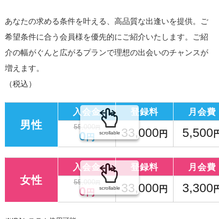
あなたの求める条件を叶える、高品質な出逢いを提供。ご
希望条件に合う会員様を優先的にご紹介いたします。ご紹
介の幅がぐんと広がるプランで理想の出会いのチャンスが
増えます。
（税込）
入会金
登録料
月会費
男性
55,000
円
33,000
5,500
0
円
scrollable
円
入会金
登録料
月会費
女性
55,000
円
33,000
3,300
0
円
scrollable
円