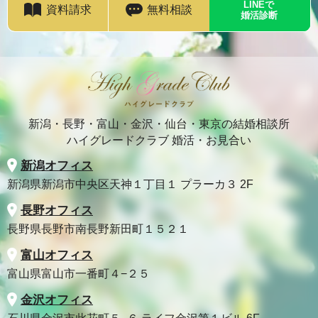
LINEで
資料請求
無料相談
婚活診断
新潟・長野・富山・金沢・仙台・東京の結婚相談所
ハイグレードクラブ 婚活・お見合い
新潟オフィス
新潟県新潟市中央区天神１丁目１ プラーカ３ 2F
長野オフィス
長野県長野市南長野新田町１５２１
富山オフィス
富山県富山市一番町４−２５
金沢オフィス