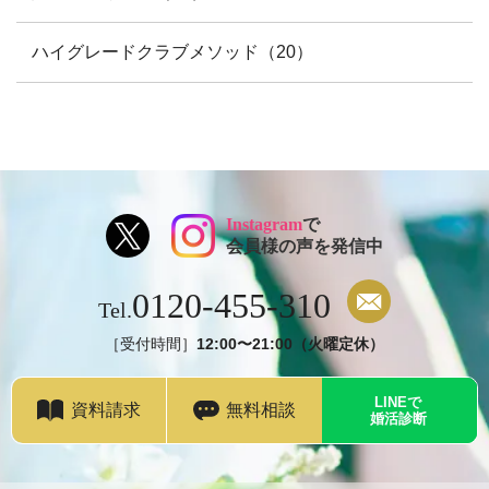
ハイグレードクラブメソッド（20）
Instagram
で
会員様の声を発信中
0120-455-310
Tel.
［受付時間］
12:00〜21:00（火曜定休）
LINEで
資料請求
無料相談
婚活診断