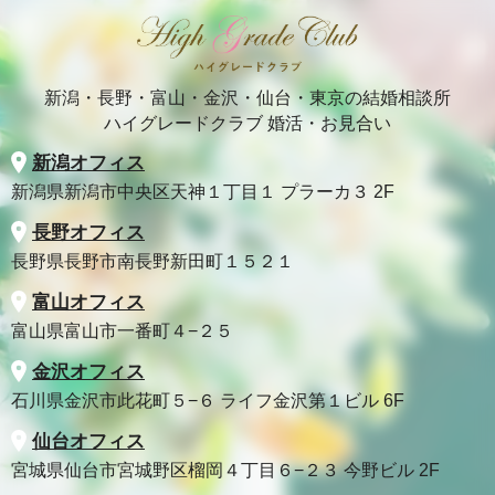
新潟・長野・富山・金沢・仙台・東京の結婚相談所
ハイグレードクラブ 婚活・お見合い
新潟オフィス
新潟県新潟市中央区天神１丁目１ プラーカ３ 2F
長野オフィス
長野県長野市南長野新田町１５２１
富山オフィス
富山県富山市一番町４−２５
金沢オフィス
石川県金沢市此花町５−６ ライフ金沢第１ビル 6F
仙台オフィス
宮城県仙台市宮城野区榴岡４丁目６−２３ 今野ビル 2F