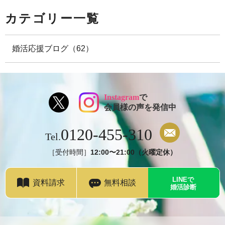
カテゴリー一覧
婚活応援ブログ（62）
Instagram
で
会員様の声を発信中
0120-455-310
Tel.
［受付時間］
12:00〜21:00（火曜定休）
LINEで
資料請求
無料相談
婚活診断