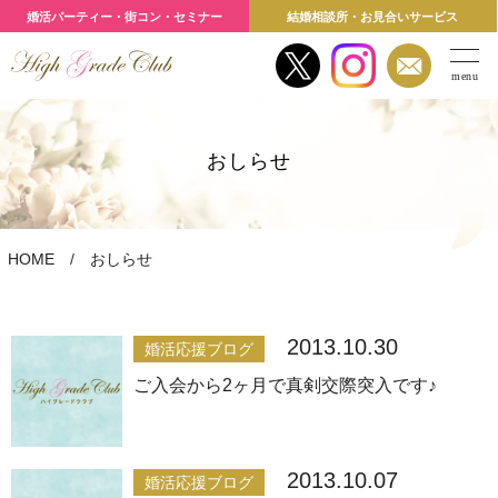
婚活パーティー・街コン・セミナー
結婚相談所・お見合いサービス
menu
おしらせ
HOME
おしらせ
2013.10.30
婚活応援ブログ
ご入会から2ヶ月で真剣交際突入です♪
2013.10.07
婚活応援ブログ