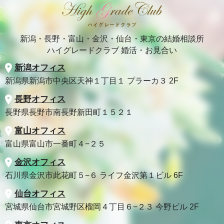
新潟・長野・富山・金沢・仙台・東京の結婚相談所
ハイグレードクラブ 婚活・お見合い
新潟オフィス
新潟県新潟市中央区天神１丁目１ プラーカ３ 2F
長野オフィス
長野県長野市南長野新田町１５２１
富山オフィス
富山県富山市一番町４−２５
金沢オフィス
石川県金沢市此花町５−６ ライフ金沢第１ビル 6F
仙台オフィス
宮城県仙台市宮城野区榴岡４丁目６−２３ 今野ビル 2F