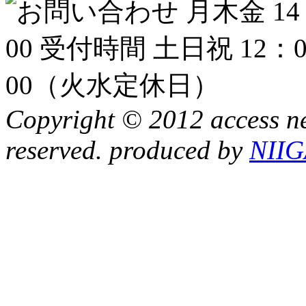
Copyright © 2012 access ne
reserved. produced by
NII