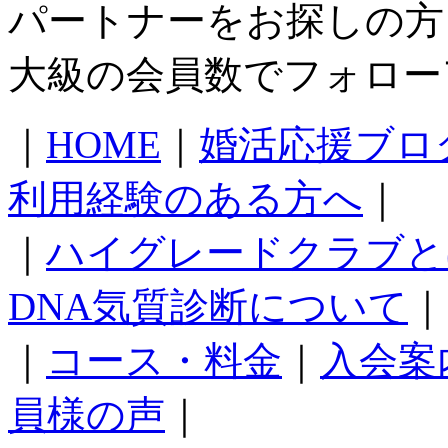
パートナーをお探しの方
大級の会員数でフォロー
｜
HOME
｜
婚活応援ブロ
利用経験のある方へ
｜
｜
ハイグレードクラブと
DNA気質診断について
｜
｜
コース・料金
｜
入会案
員様の声
｜