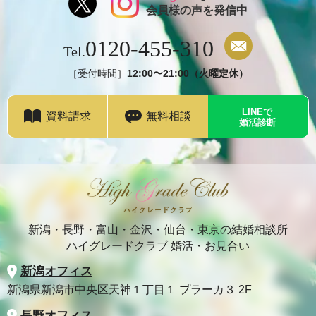
会員様の声を発信中
0120-455-310
Tel.
［受付時間］
12:00〜21:00（火曜定休）
LINEで
資料請求
無料相談
婚活診断
新潟・長野・富山・金沢・仙台・東京の結婚相談所
ハイグレードクラブ 婚活・お見合い
新潟オフィス
新潟県新潟市中央区天神１丁目１ プラーカ３ 2F
長野オフィス