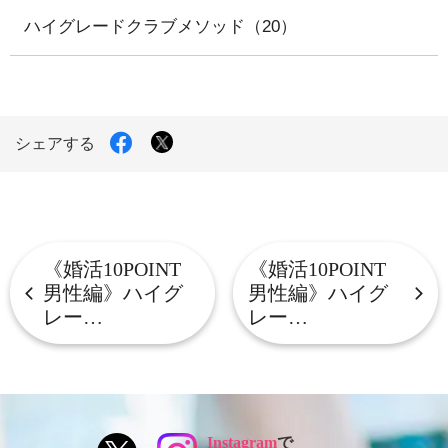
ハイグレードクラブメソッド（20）
X
Facebook
シェアする
で
で
シ
シ
ェ
ェ
ア
ア
す
す
る
る
《婚活10POINT
《婚活10POINT
男性編》ハイグ
男性編》ハイグ
レー…
レー…
Instagram
で