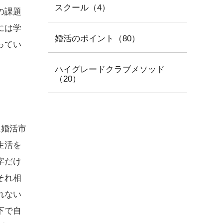
スクール（4）
の課題
には学
婚活のポイント（80）
ってい
ハイグレードクラブメソッド
（20）
に婚活市
生活を
字だけ
それ相
れない
下で自