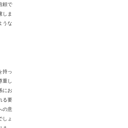
信頼で
慮しま
ような
を持っ
尊重し
係にお
れる要
への意
でしょ