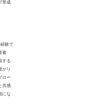
プ形成
や経験で
要素
現する
繋がり
プロー
と共感
能にな