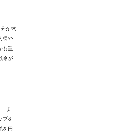
自分が求
人柄や
かも重
戦略が
す。ま
ップを
係を円