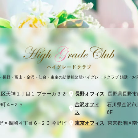
・長野・富山・金沢・仙台・東京の結婚相談所
ハイグレードクラブ 婚活・お
区天神１丁目１ プラーカ３ 2F
長野オフィス
長野県長野市
町４−２５
金沢オフィ
石川県金沢市
ス
6F
野区榴岡４丁目６−２３ 今野ビ
東京オフィス
東京都港区南青山