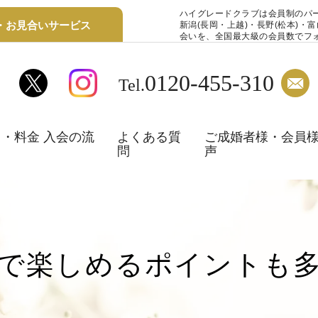
ハイグレードクラブは会員制のパ
・お見合いサービス
新潟(長岡・上越)・長野(松本)・
会いを、全国最大級の会員数でフ
0120-455-310
Tel.
・料金 入会の流
よくある質
ご成婚者様・会員
問
声
で楽しめるポイントも