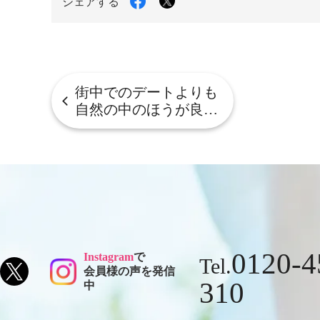
シェアする
で
で
シ
シ
ェ
ェ
ア
ア
す
す
る
る
街中でのデートよりも
自然の中のほうが良…
0120-4
Instagram
で
Tel.
会員様の声を発信
310
中