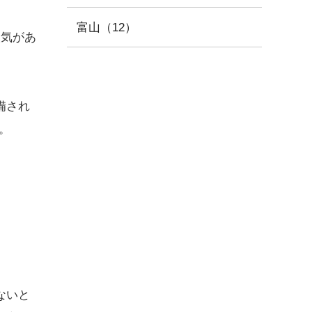
富山（12）
人気があ
備され
。
ないと