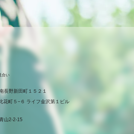
見合い
南長野新田町１５２１
此花町５−６ ライフ金沢第１ビル
2-2-15