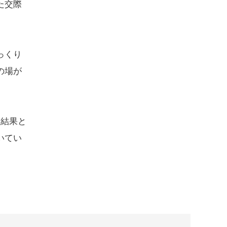
た交際
っくり
の場が
。結果と
いてい