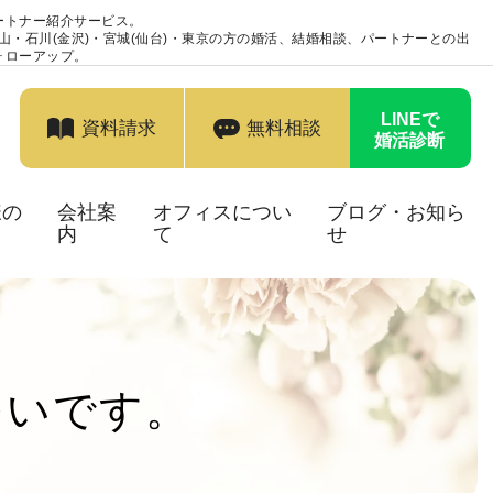
ートナー紹介サービス。
富山・石川(金沢)・宮城(仙台)・東京の方の婚活、結婚相談、パートナーとの出
ォローアップ。
LINEで
資料請求
無料相談
婚活診断
様の
会社案
オフィスについ
ブログ・お知ら
内
て
せ
多いです。