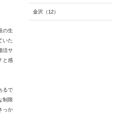
金沢（12）
段の生
ていた
婚活サ
？と感
あるで
な制限
きっか