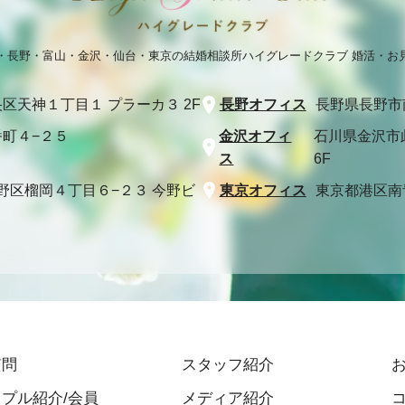
・長野・富山・金沢・仙台・東京の結婚相談所
ハイグレードクラブ 婚活・お
区天神１丁目１ プラーカ３ 2F
長野オフィス
長野県長野市
町４−２５
金沢オフィ
石川県金沢市
ス
6F
野区榴岡４丁目６−２３ 今野ビ
東京オフィス
東京都港区南青山
質問
スタッフ紹介
プル紹介/会員
メディア紹介