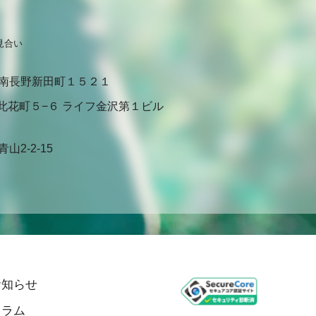
見合い
南長野新田町１５２１
此花町５−６ ライフ金沢第１ビル
2-2-15
お知らせ
コラム