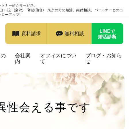
ートナー紹介サービス。
富山・石川(金沢)・宮城(仙台)・東京の方の婚活、結婚相談、パートナーとの出
ォローアップ。
LINEで
資料請求
無料相談
婚活診断
様の
会社案
オフィスについ
ブログ・お知ら
内
て
せ
異性会える事です