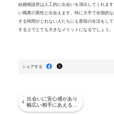
結婚相談所は人工的に出会いを演出してくれます
い職業の異性と出会えます。特に大手で全国的な
する時間がとれない人たちにも普段の生活をして
する上でとても大きなメリットになるでしょう。
Facebook
X
シェアする
で
で
シ
シ
ェ
ェ
ア
ア
す
す
る
る
出会いに安心感があり
幅広い相手にあえる…