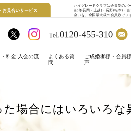
ハイグレードクラブは会員制のパ
・お見合いサービス
新潟(長岡・上越)・長野(松本)・
会いを、全国最大級の会員数でフ
0120-455-310
Tel.
・料金 入会の流
よくある質
ご成婚者様・会員
問
声
った場合にはいろいろな