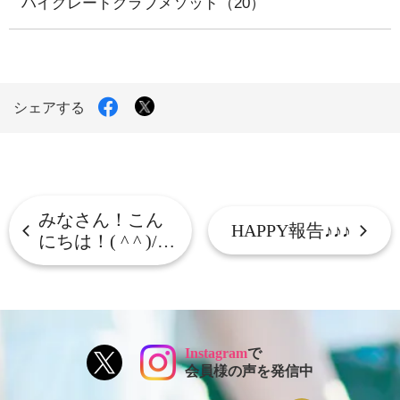
ハイグレードクラブメソッド（20）
X
Facebook
シェアする
で
で
シ
シ
ェ
ェ
ア
ア
す
す
る
る
みなさん！こん
HAPPY報告♪♪♪
にちは！( ^ ^ )/…
Instagram
で
会員様の声を発信中