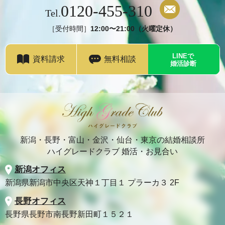
0120-455-310
Tel.
［受付時間］
12:00〜21:00（火曜定休）
LINEで
資料請求
無料相談
婚活診断
新潟・長野・富山・金沢・仙台・東京の結婚相談所
ハイグレードクラブ 婚活・お見合い
新潟オフィス
新潟県新潟市中央区天神１丁目１ プラーカ３ 2F
長野オフィス
長野県長野市南長野新田町１５２１