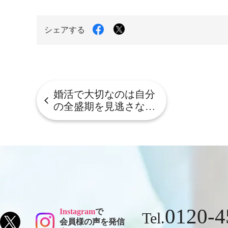
Facebook
X
シェアする
で
で
シ
シ
ェ
ェ
ア
ア
す
す
る
る
婚活で大切なのは自分
の全盛期を見逃さな…
0120-4
Instagram
で
Tel.
会員様の声を発信