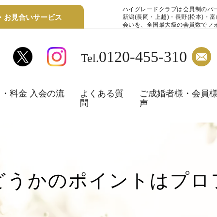
ハイグレードクラブは会員制のパ
・お見合いサービス
新潟(長岡・上越)・長野(松本)・
会いを、全国最大級の会員数でフ
0120-455-310
Tel.
・料金 入会の流
よくある質
ご成婚者様・会員
問
声
どうかのポイントはプロ