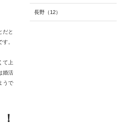
長野（12）
とだと
です。
くて上
は婚活
ようで
う！