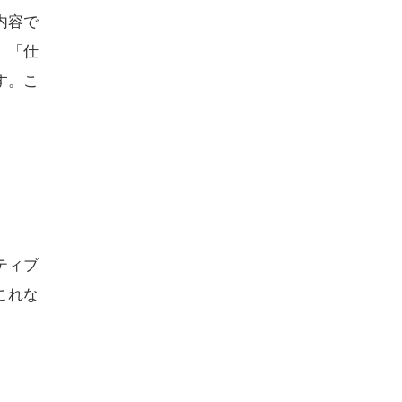
内容で
」「仕
す。こ
ティブ
これな