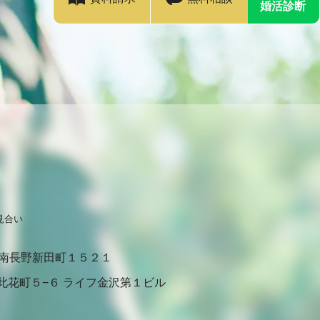
婚活診断
見合い
南長野新田町１５２１
此花町５−６ ライフ金沢第１ビル