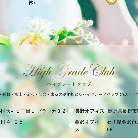
休）
・長野・富山・金沢・仙台・東京の結婚相談所
ハイグレードクラブ 婚活・お
区天神１丁目１ プラーカ３ 2F
長野オフィス
長野県長野市
町４−２５
金沢オフィ
石川県金沢市
ス
6F