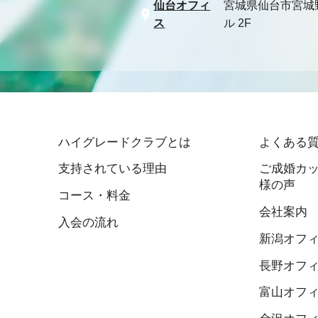
仙台オフィ
宮城県仙台市宮城
ス
ル 2F
ハイグレードクラブとは
よくある
支持されている理由
ご成婚カッ
様の声
コース・料金
会社案内
入会の流れ
新潟オフ
長野オフ
富山オフ