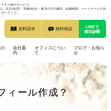
ートナー紹介サービス。
富山・石川(金沢)・宮城(仙台)・東京の方の婚活、結婚相談、パートナーとの出
ォローアップ。
LINEで
資料請求
無料相談
婚活診断
様の
会社案
オフィスについ
ブログ・お知ら
内
て
せ
フィール作成？