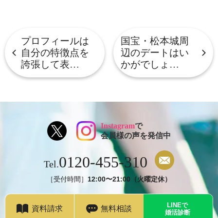
ェ
ェ
ア
ア
す
す
る
る
プロフィールは
国宝・松本城周
自分の特徴点を
辺のデートはい
誇張して表…
かがでしょ…
Instagram
で
会員様の声を発信中
0120-455-310
Tel.
［受付時間］
12:00〜21:00（火曜定休）
LINEで
資料請求
無料相談
婚活診断