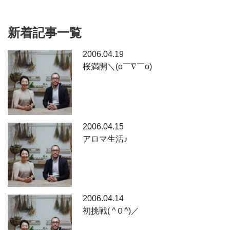
新着記事一覧
2006.04.19
桜満開＼(o￣∇￣o)
2006.04.15
アロマ生活♪
2006.04.14
初挑戦( ^０^)／