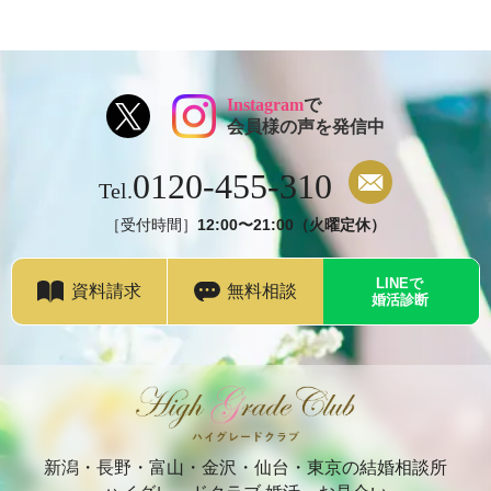
Instagram
で
会員様の声を発信中
0120-455-310
Tel.
［受付時間］
12:00〜21:00（火曜定休）
LINEで
資料請求
無料相談
婚活診断
新潟・長野・富山・金沢・仙台・東京の結婚相談所