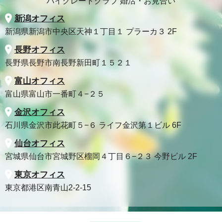
ハイグレードクラブ 婚活・お見合い
新潟オフィス
新潟県新潟市中央区天神１丁目１ プラーカ３ 2F
長野オフィス
長野県長野市南長野新田町１５２１
富山オフィス
富山県富山市一番町４−２５
金沢オフィス
石川県金沢市此花町５−６ ライフ金沢第１ビル 6F
仙台オフィス
宮城県仙台市宮城野区榴岡４丁目６−２３ 今野ビル 2F
東京オフィス
東京都港区南青山2-2-15