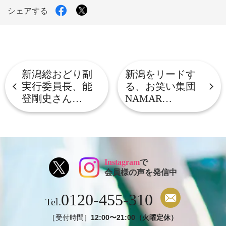
グ
X
Facebook
シェアする
で
で
シ
シ
ェ
ェ
ア
ア
す
す
る
る
新潟総おどり副
新潟をリードす
実行委員長、能
る、お笑い集団
登剛史さん…
NAMAR…
Instagram
で
会員様の声を発信中
0120-455-310
Tel.
［受付時間］
12:00〜21:00（火曜定休）