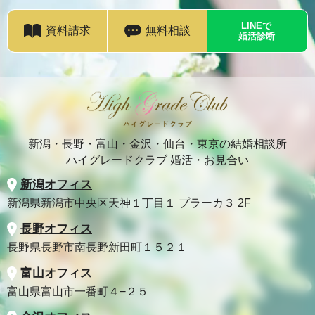
LINEで
資料請求
無料相談
婚活診断
新潟・長野・富山・金沢・仙台・東京の結婚相談所
ハイグレードクラブ 婚活・お見合い
新潟オフィス
新潟県新潟市中央区天神１丁目１ プラーカ３ 2F
長野オフィス
長野県長野市南長野新田町１５２１
富山オフィス
富山県富山市一番町４−２５