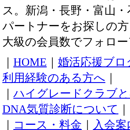
ス。新潟・長野・富山・
パートナーをお探しの方
大級の会員数でフォロー
｜
HOME
｜
婚活応援ブロ
利用経験のある方へ
｜
｜
ハイグレードクラブと
DNA気質診断について
｜
｜
コース・料金
｜
入会案