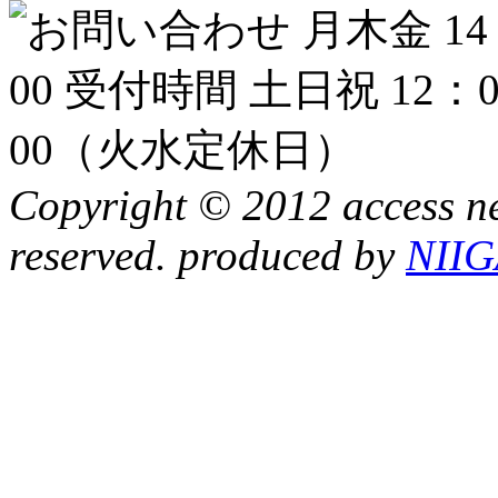
Copyright © 2012 access ne
reserved. produced by
NII