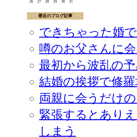
26
27
28
29
30
31
最近のブログ記事
できちゃった婚で
噂のお父さんに会
最初から波乱の予
結婚の挨拶で修羅
両親に会うだけの
緊張するとありえ
しまう