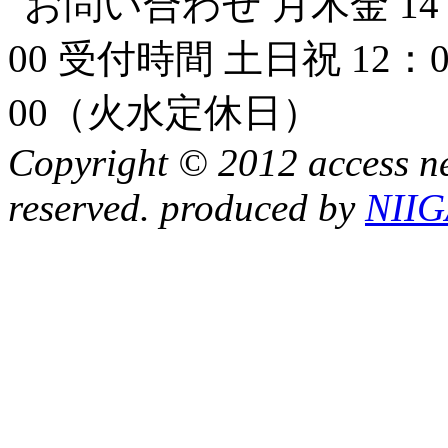
Copyright © 2012 access ne
reserved. produced by
NII