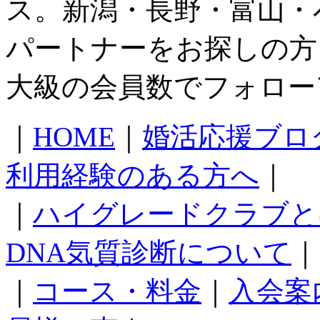
ス。新潟・長野・富山・
パートナーをお探しの方
大級の会員数でフォロー
｜
HOME
｜
婚活応援ブロ
利用経験のある方へ
｜
｜
ハイグレードクラブと
DNA気質診断について
｜
｜
コース・料金
｜
入会案