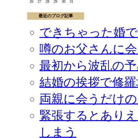
26
27
28
29
30
31
最近のブログ記事
できちゃった婚で
噂のお父さんに会
最初から波乱の予
結婚の挨拶で修羅
両親に会うだけの
緊張するとありえ
しまう