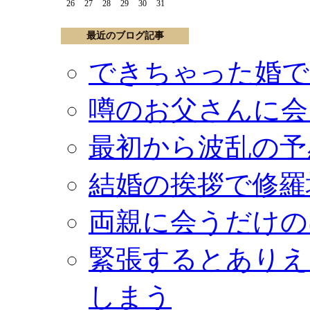
26
27
28
29
30
31
最近のブログ記事
できちゃった婚で
噂のお父さんに会
最初から波乱の予
結婚の挨拶で修羅
両親に会うだけの
緊張するとありえ
しまう