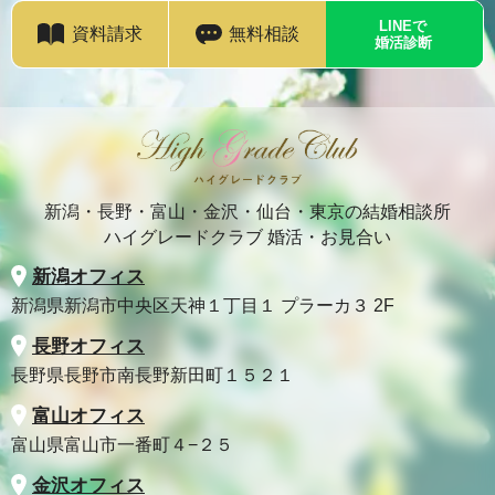
LINEで
資料請求
無料相談
婚活診断
新潟・長野・富山・金沢・仙台・東京の結婚相談所
ハイグレードクラブ 婚活・お見合い
新潟オフィス
新潟県新潟市中央区天神１丁目１ プラーカ３ 2F
長野オフィス
長野県長野市南長野新田町１５２１
富山オフィス
富山県富山市一番町４−２５
金沢オフィス